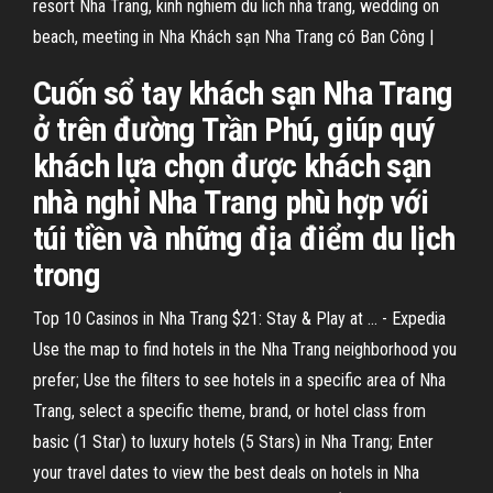
resort Nha Trang, kinh nghiem du lich nha trang, wedding on
beach, meeting in Nha Khách sạn Nha Trang có Ban Công |
Cuốn sổ tay khách sạn Nha Trang
ở trên đường Trần Phú, giúp quý
khách lựa chọn được khách sạn
nhà nghỉ Nha Trang phù hợp với
túi tiền và những địa điểm du lịch
trong
Top 10 Casinos in Nha Trang $21: Stay & Play at ... - Expedia
Use the map to find hotels in the Nha Trang neighborhood you
prefer; Use the filters to see hotels in a specific area of Nha
Trang, select a specific theme, brand, or hotel class from
basic (1 Star) to luxury hotels (5 Stars) in Nha Trang; Enter
your travel dates to view the best deals on hotels in Nha