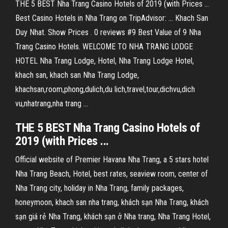
THE 5 BEST Nha Trang Casino Hotels of 2019 (with Prices ...
Best Casino Hotels in Nha Trang on TripAdvisor: ... Khach San
Duy Nhat. Show Prices . 0 reviews #9 Best Value of 9 Nha
Trang Casino Hotels. WELCOME TO NHA TRANG LODGE
HOTEL Nha Trang Lodge, Hotel, Nha Trang Lodge Hotel,
khach san, khach san Nha Trang Lodge,
khachsan,room,phong,dulich,du lich,travel,tour,dichvu,dich
vu,nhatrang,nha trang ...
THE 5 BEST Nha Trang Casino Hotels of
2019 (with Prices ...
Official website of Premier Havana Nha Trang, a 5 stars hotel
Nha Trang Beach, Hotel, best rates, seaview room, center of
Nha Trang city, holiday in Nha Trang, family packages,
honeymoon, khach san nha trang, khách sạn Nha Trang, khách
sạn giá rẻ Nha Trang, khách sạn ở Nha trang, Nha Trang Hotel,