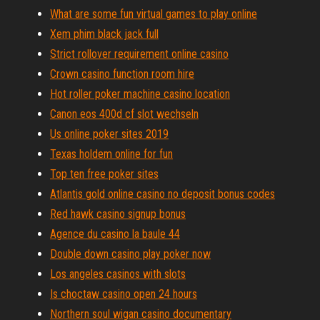
What are some fun virtual games to play online
Xem phim black jack full
Strict rollover requirement online casino
Crown casino function room hire
Hot roller poker machine casino location
Canon eos 400d cf slot wechseln
Us online poker sites 2019
Texas holdem online for fun
Top ten free poker sites
Atlantis gold online casino no deposit bonus codes
Red hawk casino signup bonus
Agence du casino la baule 44
Double down casino play poker now
Los angeles casinos with slots
Is choctaw casino open 24 hours
Northern soul wigan casino documentary