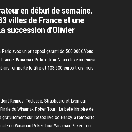
rateur en début de semaine.
3 villes de France et une
a succession d'Olivier
à Paris avec un prizepool garanti de 500.000€.Vous
a France.
Winamax Poker Tour
V: un élève ingénieur
 ans remporte le titre et 103,500 euros trois mois
 dont Rennes, Toulouse, Strasbourg et Lyon qui
 Finale du Winamax Poker Tour : La belle histoire de
é gratuitement sur l'étape live de Nancy, a remporté
 la finale du Winamax Poker Tour Winamax Poker Tour